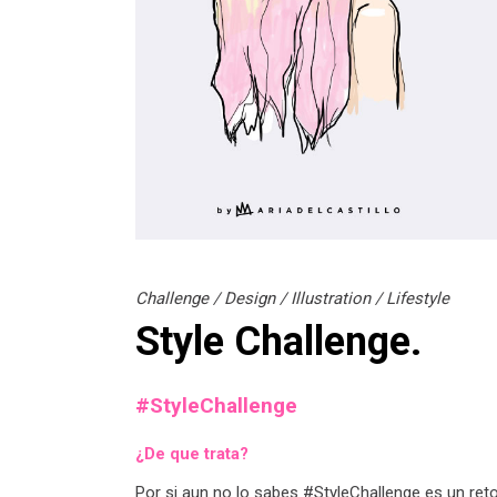
Challenge
/
Design
/
Illustration
/
Lifestyle
Style Challenge.
#StyleChallenge
¿De que trata?
Por si aun no lo sabes #StyleChallenge es un reto 