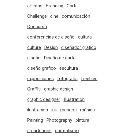
artistas
Branding
Cartel
Challenge
cine
comunicación
Concurso
conferencias de diseño
cultura
culture
Design
diseñador grafico
diseño
Diseño de cartel
diseño grafico
escultura
exposiciones
fotografía
freebies
Graffiti
graphic design
graphic designer
Illustration
ilustracion
ink
museos
música
Painting
Photography
pintura
smartphone
surrealismo