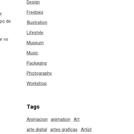
Design
Freebies
e
ipo de
Illustration
Lifestyle
ar vs
Museum
Music
Packaging
Photography
Workshop
Tags
Animacion
animation
Art
arte digital
artes graficas
Artist