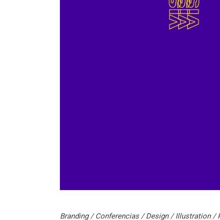
Branding
/
Conferencias
/
Design
/
Illustration
/