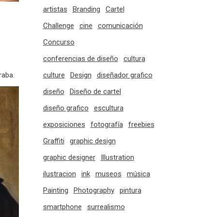
artistas
Branding
Cartel
Challenge
cine
comunicación
Concurso
conferencias de diseño
cultura
culture
Design
diseñador grafico
raba.
diseño
Diseño de cartel
diseño grafico
escultura
exposiciones
fotografía
freebies
Graffiti
graphic design
graphic designer
Illustration
ilustracion
ink
museos
música
Painting
Photography
pintura
smartphone
surrealismo