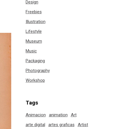
Design
Freebies
Illustration
Lifestyle
Museum
Music
Packaging
Photography
Workshop
Tags
Animacion
animation
Art
arte digital
artes graficas
Artist