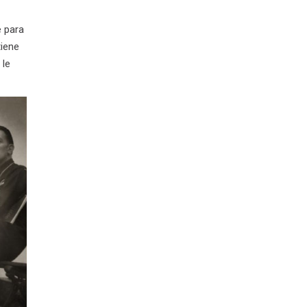
e para
tiene
 le